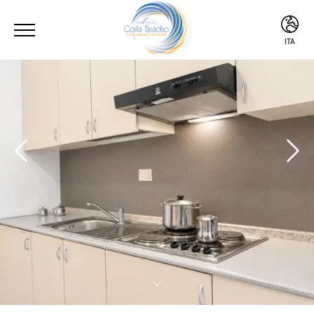
ITA
ITA
ENG