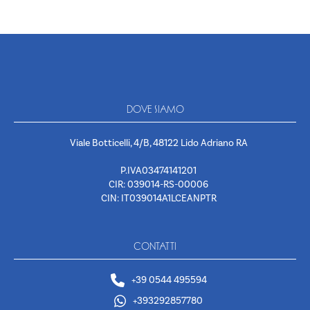
DOVE SIAMO
Viale Botticelli, 4/B, 48122 Lido Adriano RA
P.IVA03474141201
CIR: 039014-RS-00006
CIN: IT039014A1LCEANPTR
CONTATTI
+39 0544 495594
+393292857780