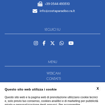
+39 0544 493510
info@costaparadiso.ra.it
SEGUICI SU
MENU
WEBCAM
CONTATTI
DATI SOCIETARI
X
Questo sito web utilizza i cookie
NEWSLETTER
PRIVACY POLICY
Questo sito web e la pagina web di prenotazione utilizzano cookie tecnici
COOKIE POLICY
e, solo previo tuo consenso, cookies analitici e di marketing per pubblicità
mirata e personalizzazione degli annunci. Per acconsentire